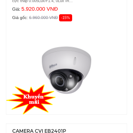
cực thấp 0.005Lux/F1.4, 0Lux IR...
5.920.000 VNĐ
Giá:
Giá gốc:
6.960.000 VNĐ
-15%
CAMERA CVI EB2401P