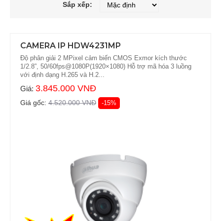
Sắp xếp:
CAMERA IP HDW4231MP
Độ phân giải 2 MPixel cảm biến CMOS Exmor kích thước
1/2.8”, 50/60fps@1080P(1920×1080) Hỗ trợ mã hóa 3 luồng
với định dạng H.265 và H.2...
3.845.000 VNĐ
Giá:
Giá gốc:
4.520.000 VNĐ
-15%