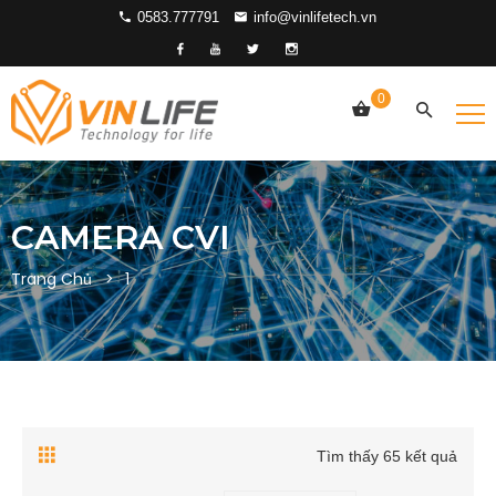
0583.777791
info@vinlifetech.vn
0
CAMERA CVI
Trang Chủ
1
Tìm thấy 65 kết quả