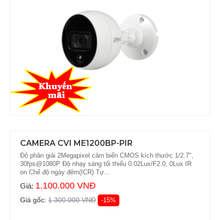
CAMERA CVI ME1200BP-PIR
Độ phân giải 2Megapixel cảm biến CMOS kích thước 1/2.7",
30fps@1080P Độ nhạy sáng tối thiểu 0.02Lux/F2.0, 0Lux IR
on Chế độ ngày đêm(ICR) Tự...
1.100.000 VNĐ
Giá:
Giá gốc:
1.300.000 VNĐ
-15%