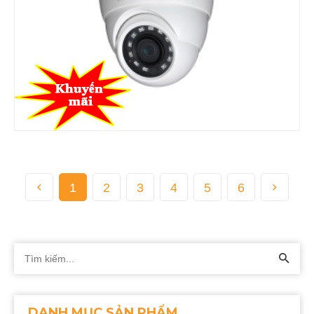
1
2
3
4
5
6
DANH MỤC SẢN PHẨM