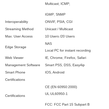
Multicast; ICMP;
IGMP; SNMP
Interoperability
ONVIF, PSIA, CGI
Streaming Method
Unicast / Multicast
Max. User Access
10 Users /20 Users
NAS
Edge Storage
Local PC for instant recording
Web Viewer
IE, Chrome, Firefox, Safari
Management Software
Smart PSS, DSS, Easy4ip
Smart Phone
IOS, Android
Certifications
CE (EN 60950:2000)
UL:UL60950-1
Certifications
FCC: FCC Part 15 Subpart B