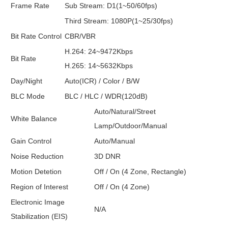
Frame Rate
Sub Stream: D1(1~50/60fps)
Third Stream: 1080P(1~25/30fps)
Bit Rate Control
CBR/VBR
H.264: 24~9472Kbps
Bit Rate
H.265: 14~5632Kbps
Day/Night
Auto(ICR) / Color / B/W
BLC Mode
BLC / HLC / WDR(120dB)
Auto/Natural/Street
White Balance
Lamp/Outdoor/Manual
Gain Control
Auto/Manual
Noise Reduction
3D DNR
Motion Detetion
Off / On (4 Zone, Rectangle)
Region of Interest
Off / On (4 Zone)
Electronic Image
N/A
Stabilization (EIS)