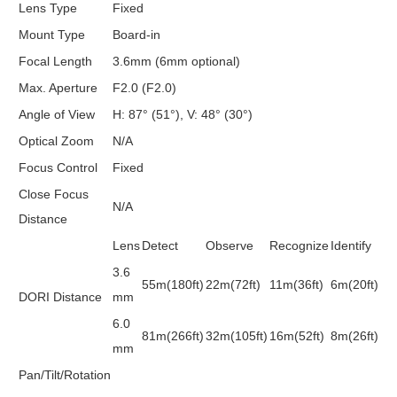
Lens Type
Fixed
Mount Type
Board-in
Focal Length
3.6mm (6mm optional)
Max. Aperture
F2.0 (F2.0)
Angle of View
H: 87° (51°), V: 48° (30°)
Optical Zoom
N/A
Focus Control
Fixed
Close Focus
N/A
Distance
Lens
Detect
Observe
Recognize
Identify
3.6
55m(180ft)
22m(72ft)
11m(36ft)
6m(20ft)
DORI Distance
mm
6.0
81m(266ft)
32m(105ft)
16m(52ft)
8m(26ft)
mm
Pan/Tilt/Rotation