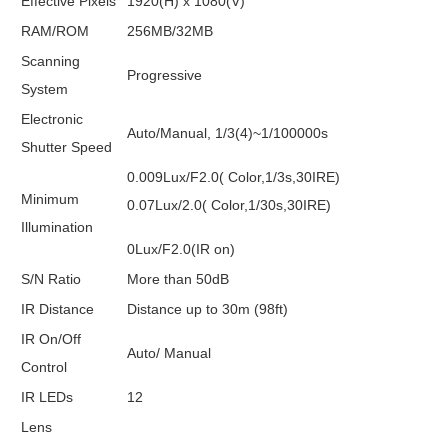
Effective Pixels
1920(H) x 1080(V)
RAM/ROM
256MB/32MB
Scanning
Progressive
System
Electronic
Auto/Manual, 1/3(4)~1/100000s
Shutter Speed
0.009Lux/F2.0( Color,1/3s,30IRE)
Minimum
0.07Lux/2.0( Color,1/30s,30IRE)
Illumination
0Lux/F2.0(IR on)
S/N Ratio
More than 50dB
IR Distance
Distance up to 30m (98ft)
IR On/Off
Auto/ Manual
Control
IR LEDs
12
Lens