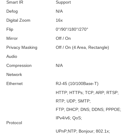
Smart IR
Support
Defog
N/A
Digital Zoom
16x
Flip
0°/90°/180°/270°
Mirror
Off / On
Privacy Masking
Off / On (4 Area, Rectangle)
Audio
Compression
N/A
Network
Ethernet
RJ-45 (10/100Base-T)
HTTP; HTTPs; TCP; ARP; RTSP;
RTP; UDP; SMTP;
FTP; DHCP; DNS; DDNS; PPPOE;
IPv4/v6; QoS;
Protocol
UPnP;NTP; Bonjour; 802.1x;