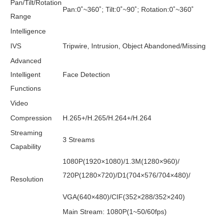
Pan/Tilt/Rotation
Pan:0˚~360˚; Tilt:0˚~90˚; Rotation:0˚~360˚
Range
Intelligence
IVS
Tripwire, Intrusion, Object Abandoned/Missing
Advanced
Intelligent
Face Detection
Functions
Video
Compression
H.265+/H.265/H.264+/H.264
Streaming
3 Streams
Capability
1080P(1920×1080)/1.3M(1280×960)/
720P(1280×720)/D1(704×576/704×480)/
Resolution
VGA(640×480)/CIF(352×288/352×240)
Main Stream: 1080P(1~50/60fps)