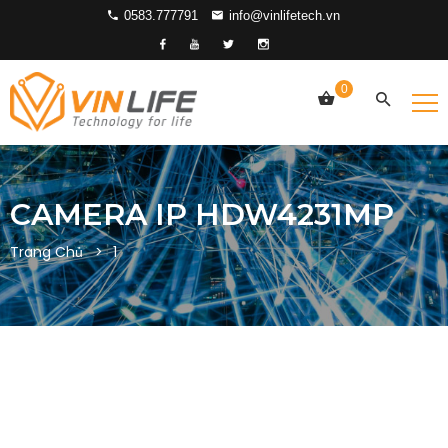
0583.777791
info@vinlifetech.vn
0
CAMERA IP HDW4231MP
Trang Chủ
1