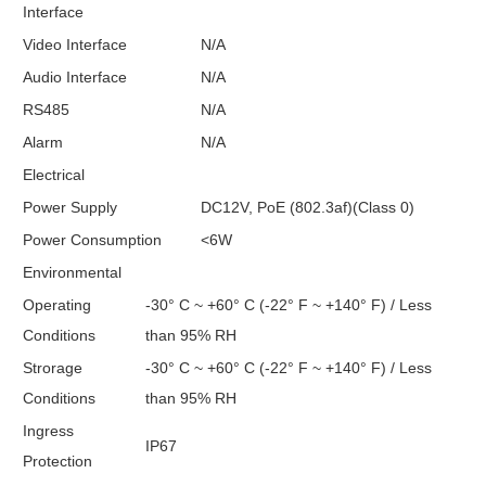
Interface
Video Interface
N/A
Audio Interface
N/A
RS485
N/A
Alarm
N/A
Electrical
Power Supply
DC12V, PoE (802.3af)(Class 0)
Power Consumption
<6W
Environmental
Operating
-30° C ~ +60° C (-22° F ~ +140° F) / Less
Conditions
than 95% RH
Strorage
-30° C ~ +60° C (-22° F ~ +140° F) / Less
Conditions
than 95% RH
Ingress
IP67
Protection