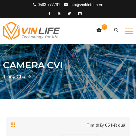
0583.777791
info@vinlifetech.vn
0
CAMERA CVI
Trang Chủ
1
Tìm thấy 65 kết quả