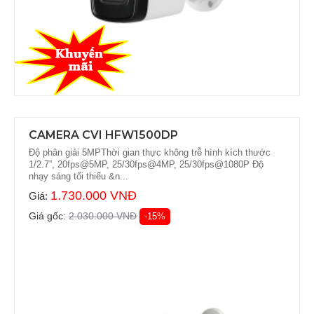
CAMERA CVI HFW1500DP
Độ phân giải 5MPThời gian thực không trễ hình kích thước
1/2.7”, 20fps@5MP, 25/30fps@4MP, 25/30fps@1080P Độ
nhạy sáng tối thiểu &n...
1.730.000 VNĐ
Giá:
Giá gốc:
2.030.000 VNĐ
-15%