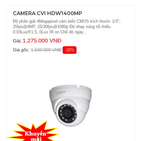
CAMERA CVI HDW1400MP
Độ phân giải 4Megapixel cảm biến CMOS kích thước 1/3",
25fps@4MP, 25/30fps@1080p Độ nhạy sáng tối thiểu
0.03Lux/F1.5, 0Lux IR on Chế độ ngày...
1.275.000 VNĐ
Giá:
Giá gốc:
1.500.000 VNĐ
-15%