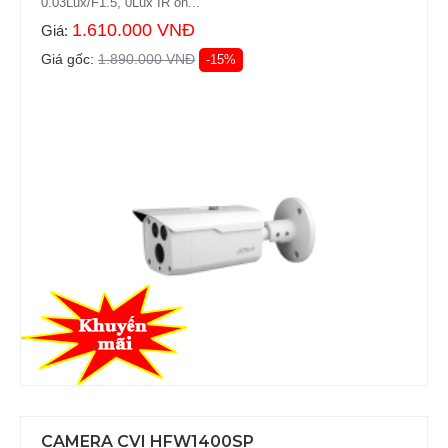
0.03Lux/F1.5, 0Lux IR on...
1.610.000 VNĐ
Giá:
Giá gốc:
1.890.000 VNĐ
-15%
CAMERA CVI HFW1400SP