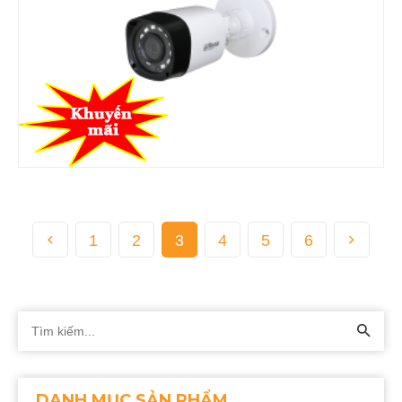
1
2
3
4
5
6
DANH MỤC SẢN PHẨM