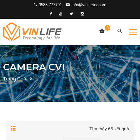
0583.777791
info@vinlifetech.vn
0
CAMERA CVI
Trang Chủ
1
Tìm thấy 65 kết quả