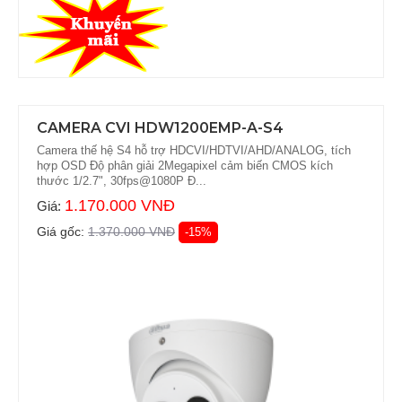
CAMERA CVI HDW1200EMP-A-S4
Camera thế hệ S4 hỗ trợ HDCVI/HDTVI/AHD/ANALOG, tích
hợp OSD Độ phân giải 2Megapixel cảm biến CMOS kích
thước 1/2.7", 30fps@1080P Đ...
1.170.000 VNĐ
Giá:
Giá gốc:
1.370.000 VNĐ
-15%