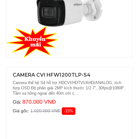
CAMERA CVI HFW1200TLP-S4
Camera thế hệ S4 hỗ trợ HDCVI/HDTVI/AHD/ANALOG, tích
hợp OSD Độ phân giải 2MP kích thước 1/2.7”, 30fps@1080P
Tầm xa hồng ngoại đến 40m với c...
870.000 VNĐ
Giá:
Giá gốc:
1.020.000 VNĐ
-15%