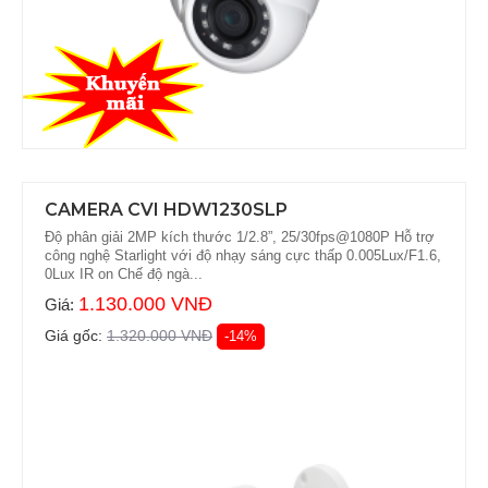
CAMERA CVI HDW1230SLP
Độ phân giải 2MP kích thước 1/2.8”, 25/30fps@1080P Hỗ trợ
công nghệ Starlight với độ nhạy sáng cực thấp 0.005Lux/F1.6,
0Lux IR on Chế độ ngà...
1.130.000 VNĐ
Giá:
Giá gốc:
1.320.000 VNĐ
-14%