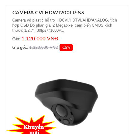
CAMERA CVI HDW1200LP-S3
Camera vỏ plastic hỗ trợ HDCVI/HDTVI/AHD/ANALOG, tích
hợp OSD Độ phân giải 2 Megapixel cảm biến CMOS kích
thước 1/2.7", 30fps@1080P...
1.120.000 VNĐ
Giá:
Giá gốc:
1.320.000 VNĐ
-15%