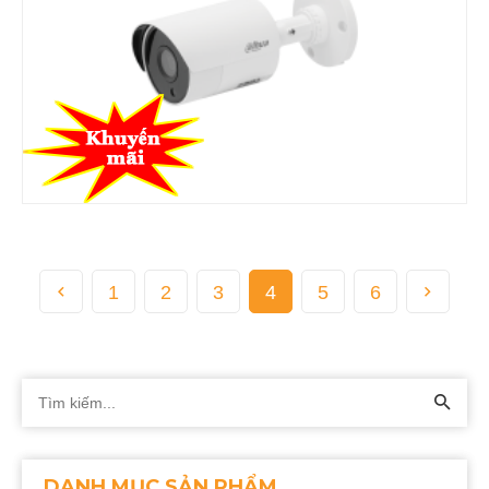
1
2
3
4
5
6
DANH MỤC SẢN PHẨM