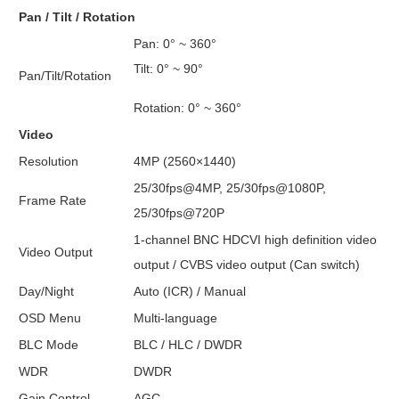
Pan / Tilt / Rotation
Pan: 0° ~ 360°
Tilt: 0° ~ 90°
Pan/Tilt/Rotation
Rotation: 0° ~ 360°
Video
Resolution
4MP (2560×1440)
25/30fps@4MP, 25/30fps@1080P,
Frame Rate
25/30fps@720P
1-channel BNC HDCVI high definition video
Video Output
output / CVBS video output (Can switch)
Day/Night
Auto (ICR) / Manual
OSD Menu
Multi-language
BLC Mode
BLC / HLC / DWDR
WDR
DWDR
Gain Control
AGC