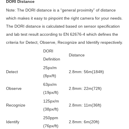
DORI Distance
Note: The DORI distance is a “general proximity” of distance
which makes it easy to pinpoint the right camera for your needs.
The DORI distance is calculated based on sensor specification
and lab test result according to EN 62676-4 which defines the
criteria for Detect, Observe, Recognize and Identify respectively.
DORI
Distance
Definition
25px/m
Detect
2.8mm: 56m(184ft)
(8px/ft)
63px/m
Observe
2.8mm: 22m(72ft)
(19px/ft)
125px/m
Recognize
2.8mm: 11m(36ft)
(38px/ft)
250ppm
Identify
2.8mm: 6m(20ft)
(76px/ft)