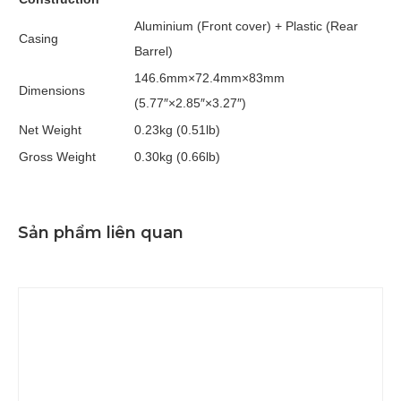
Aluminium (Front cover) + Plastic (Rear
Casing
Barrel)
146.6mm×72.4mm×83mm
Dimensions
(5.77″×2.85″×3.27″)
Net Weight
0.23kg (0.51lb)
Gross Weight
0.30kg (0.66lb)
Sản phẩm liên quan