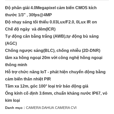
Độ phân giải 4.0Megapixel cảm biến CMOS kích
thước 1/3" , 30fps@4MP
Độ nhạy sáng tối thiểu 0.03Lux/F2.0, 0Lux IR on
Chế độ ngày và đêm(ICR)
Tự động cân bằng trắng (AWB),tự động bù sáng
(AGC)
Chống ngược sáng(BLC), chống nhiễu (2D-DNR)
tầm xa hồng ngoại 20m với công nghệ hồng ngoại
thông minh
Hỗ trợ chức năng IoT - phát hiện chuyển động bằng
cảm biến thân nhiệt PIR
Tầm xa 12m, góc 100° loại trừ báo động giả
Ống kính cố định 3.6mm, chuẩn kháng nước IP67, vỏ
kim loại
Danh mục :
CAMERA DAHUA
CAMERA CVI