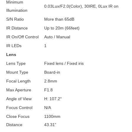
Minimum
0.03Lux/F2.0(Color), 30IRE, 0Lux IR on
Illumination
S/N Ratio
More than 65dB
IR Distance
Up to 20m (66feet)
IR On/Off Control
Auto / Manual
IR LEDs
1
Lens
Lens Type
Fixed lens / Fixed iris
Mount Type
Board-in
Focal Length
2.8mm
Max Aperture
F1.8
Angle of View
H: 107.2°
Focus Control
N/A
Close Focus
1100mm
Distance
43.31”