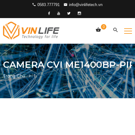
0583.777791
info@vinlifetech.vn
0
CAMERA CVI ME1400BP-PI
Trang Chủ
1