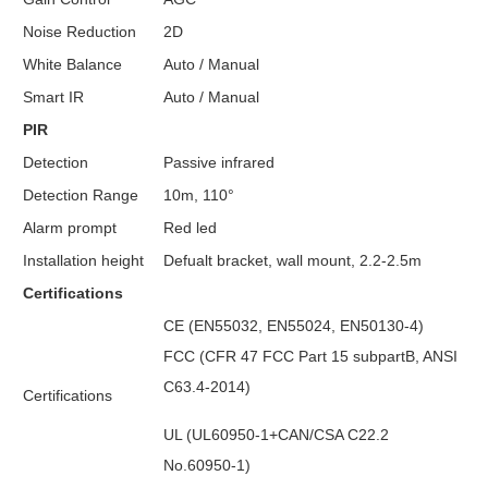
Noise Reduction
2D
White Balance
Auto / Manual
Smart IR
Auto / Manual
PIR
Detection
Passive infrared
Detection Range
10m, 110°
Alarm prompt
Red led
Installation height
Defualt bracket, wall mount, 2.2-2.5m
Certifications
CE (EN55032, EN55024, EN50130-4)
FCC (CFR 47 FCC Part 15 subpartB, ANSI
C63.4-2014)
Certifications
UL (UL60950-1+CAN/CSA C22.2
No.60950-1)