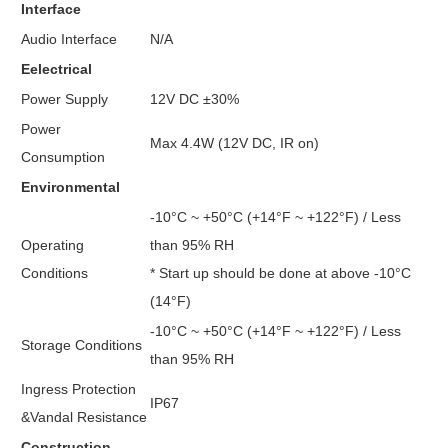
Interface
Audio Interface
N/A
Eelectrical
Power Supply
12V DC ±30%
Power
Max 4.4W (12V DC, IR on)
Consumption
Environmental
-10°C ~ +50°C (+14°F ~ +122°F) / Less
Operating
than 95% RH
Conditions
* Start up should be done at above -10°C
(14°F)
-10°C ~ +50°C (+14°F ~ +122°F) / Less
Storage Conditions
than 95% RH
Ingress Protection
IP67
&Vandal Resistance
Construction