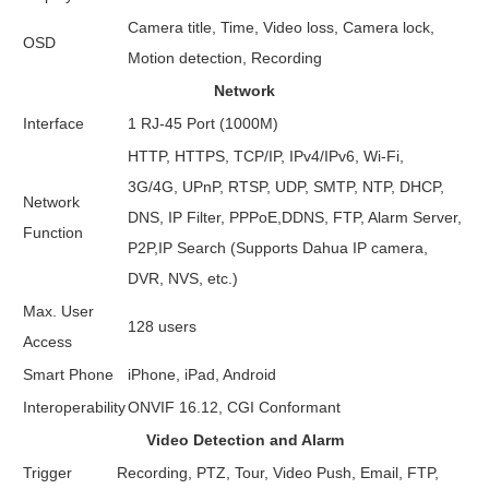
Camera title, Time, Video loss, Camera lock,
OSD
Motion detection, Recording
Network
Interface
1 RJ-45 Port (1000M)
HTTP, HTTPS, TCP/IP, IPv4/IPv6, Wi-Fi,
3G/4G, UPnP, RTSP, UDP, SMTP, NTP, DHCP,
Network
DNS, IP Filter, PPPoE,DDNS, FTP, Alarm Server,
Function
P2P,IP Search (Supports Dahua IP camera,
DVR, NVS, etc.)
Max. User
128 users
Access
Smart Phone
iPhone, iPad, Android
Interoperability
ONVIF 16.12, CGI Conformant
Video Detection and Alarm
Trigger
Recording, PTZ, Tour, Video Push, Email, FTP,