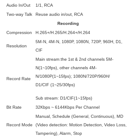
Audio In/Out
1/1, RCA
Two-way Talk
Reuse audio in/out, RCA
Recording
Compression
H.265+/H.265/H.264+/H.264
5M-N, 4M-N, 1080P, 1080N, 720P, 960H, D1,
Resolution
CIF
Main stream:the 1st & 2nd channels 5M-
N(1~10fps), other channels 4M-
N/1080P(1~15fps); 1080N/720P/960H/
Record Rate
D1/CIF (1~25/30fps)
Sub stream: D1/CIF(1~15fps)
Bit Rate
32Kbps ~ 6144Kbps Per Channel
Manual, Schedule (General, Continuous), MD
Record Mode
(Video detection: Motion Detection, Video Loss,
Tampering), Alarm, Stop