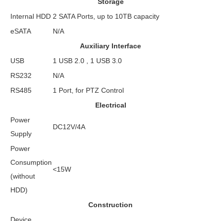
Storage
Internal HDD
2 SATA Ports, up to 10TB capacity
eSATA
N/A
Auxiliary Interface
USB
1 USB 2.0 , 1 USB 3.0
RS232
N/A
RS485
1 Port, for PTZ Control
Electrical
Power
DC12V/4A
Supply
Power
Consumption
<15W
(without
HDD)
Construction
Device