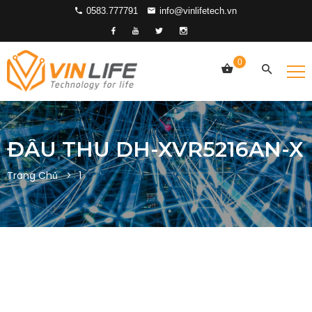
0583.777791
info@vinlifetech.vn
0
ĐẦU THU DH-XVR5216AN-X
Trang Chủ
1