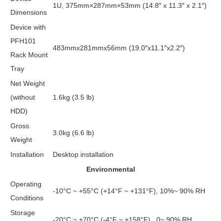
1U, 375mm×287mm×53mm (14.8″ x 11.3″ x 2.1″)
Dimensions
Device with
PFH101
483mmx281mmx56mm (19.0″x11.1″x2.2″)
Rack Mount
Tray
Net Weight
(without
1.6kg (3.5 lb)
HDD)
Gross
3.0kg (6.6 lb)
Weight
Installation
Desktop installation
Environmental
Operating
-10°C ~ +55°C (+14°F ~ +131°F), 10%~ 90% RH
Conditions
Storage
-20°C ~ +70°C (-4°F ~ +158°F) , 0~ 90% RH