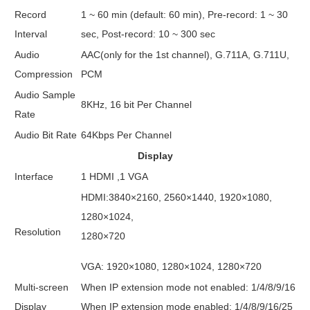
Record
1 ~ 60 min (default: 60 min), Pre-record: 1 ~ 30
Interval
sec, Post-record: 10 ~ 300 sec
Audio
AAC(only for the 1st channel), G.711A, G.711U,
Compression
PCM
Audio Sample
8KHz, 16 bit Per Channel
Rate
Audio Bit Rate
64Kbps Per Channel
Display
Interface
1 HDMI ,1 VGA
HDMI:3840×2160, 2560×1440, 1920×1080,
1280×1024,
Resolution
1280×720
VGA: 1920×1080, 1280×1024, 1280×720
Multi-screen
When IP extension mode not enabled: 1/4/8/9/16
Display
When IP extension mode enabled: 1/4/8/9/16/25