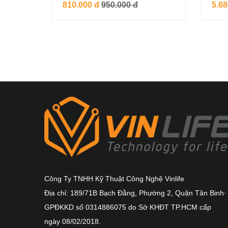
810.000 đ
950.000 đ
5.68
Công Ty TNHH Kỹ Thuật Công Nghệ Vinlife
Địa chỉ: 189/71B Bạch Đằng, Phường 2, Quận Tân Binh·
GPĐKKD số 0314886075 do Sở KHĐT TP.HCM cấp
ngày 08/02/2018.