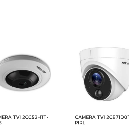
ERA TVI 2CC52H1T-
CAMERA TVI 2CE71D0
S
PIRL