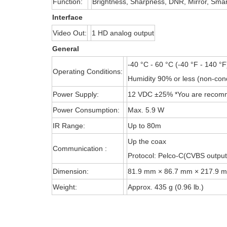
Function:
Brightness, Sharpness, DNR, Mirror, Smar
Interface
Video Out:
1 HD analog output
General
-40 °C - 60 °C (-40 °F - 140 °F
Operating Conditions:
Humidity 90% or less (non-con
Power Supply:
12 VDC ±25% *You are recomme
Power Consumption:
Max. 5.9 W
IR Range:
Up to 80m
Up the coax
Communication :
Protocol: Pelco-C(CVBS output
Dimension:
81.9 mm × 86.7 mm × 217.9 mm 
Weight:
Approx. 435 g (0.96 lb.)