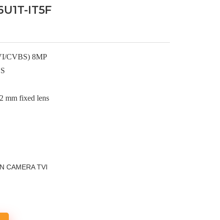
6U1T-IT5F
CVI/CVBS) 8MP
OS
2 mm fixed lens
ON
CAMERA TVI