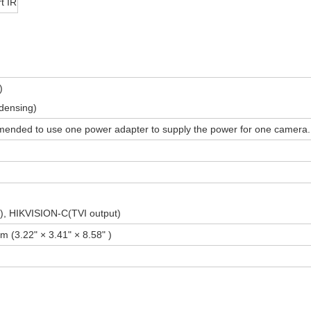
t IR
)
densing)
nded to use one power adapter to supply the power for one camera.
), HIKVISION-C(TVI output)
(3.22" × 3.41" × 8.58" )