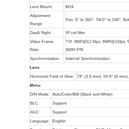
Lens Mount:
M16
Adjustment
Pan: 0° to 360°, Tilt:0° to 180°, Ro
Range:
Day& Night:
IR cut filter
Video Frame
TVI: 8MP@12.5fps, 8MP@15fps,
Rate:
960H P/N
Synchronization:
Internal Synchronization
Lens
Horizontal Field of View:
79° (3.6 mm), 50.8° (6 mm)
Menu
D/N Mode:
Auto/Color/BW (Black and White)
BLC:
Support
AGC:
Support
Language:
English