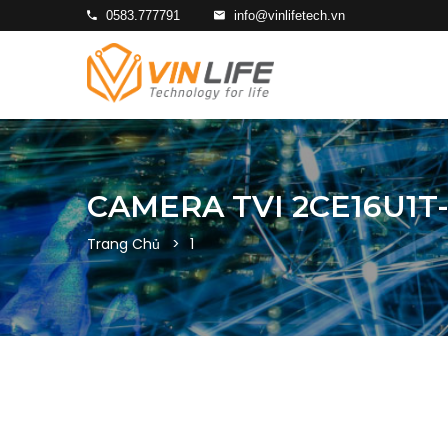
0583.777791
info@vinlifetech.vn
CAMERA TVI 2CE16U1T-
Trang Chủ
1