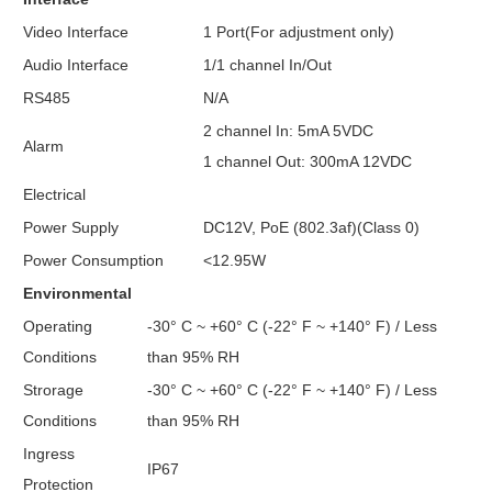
Video Interface
1 Port(For adjustment only)
Audio Interface
1/1 channel In/Out
RS485
N/A
2 channel In: 5mA 5VDC
Alarm
1 channel Out: 300mA 12VDC
Electrical
Power Supply
DC12V, PoE (802.3af)(Class 0)
Power Consumption
<12.95W
Environmental
Operating
-30° C ~ +60° C (-22° F ~ +140° F) / Less
Conditions
than 95% RH
Strorage
-30° C ~ +60° C (-22° F ~ +140° F) / Less
Conditions
than 95% RH
Ingress
IP67
Protection