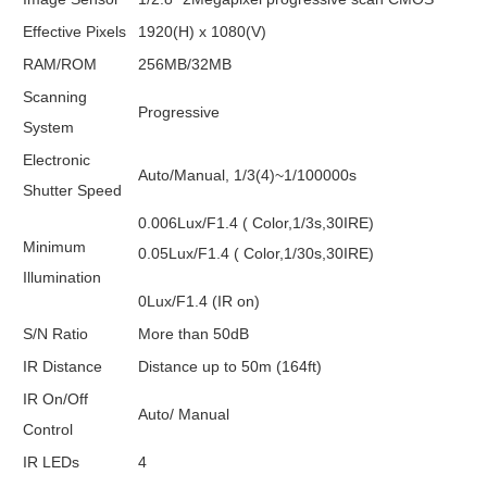
Effective Pixels
1920(H) x 1080(V)
RAM/ROM
256MB/32MB
Scanning
Progressive
System
Electronic
Auto/Manual, 1/3(4)~1/100000s
Shutter Speed
0.006Lux/F1.4 ( Color,1/3s,30IRE)
Minimum
0.05Lux/F1.4 ( Color,1/30s,30IRE)
Illumination
0Lux/F1.4 (IR on)
S/N Ratio
More than 50dB
IR Distance
Distance up to 50m (164ft)
IR On/Off
Auto/ Manual
Control
IR LEDs
4