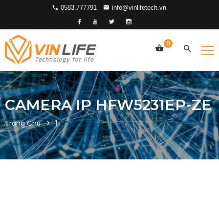
0583.777791
info@vinlifetech.vn
0
CAMERA IP HFW5231EP-ZE
Trang Chủ
1