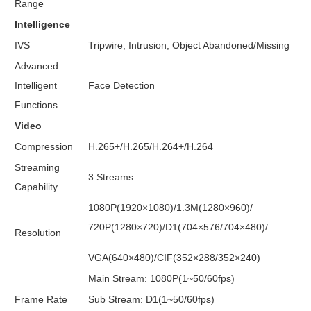
Range
Intelligence
IVS
Tripwire, Intrusion, Object Abandoned/Missing
Advanced
Intelligent
Face Detection
Functions
Video
Compression
H.265+/H.265/H.264+/H.264
Streaming
3 Streams
Capability
1080P(1920×1080)/1.3M(1280×960)/
720P(1280×720)/D1(704×576/704×480)/
Resolution
VGA(640×480)/CIF(352×288/352×240)
Main Stream: 1080P(1~50/60fps)
Frame Rate
Sub Stream: D1(1~50/60fps)