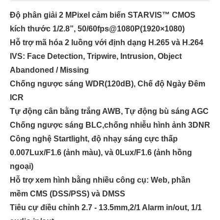
Độ phân giải 2 MPixel cảm biến STARVIS™ CMOS
kích thước 1/2.8”, 50/60fps@1080P(1920×1080)
Hỗ trợ mã hóa 2 luồng với định dạng H.265 và H.264
IVS: Face Detection, Tripwire, Intrusion, Object
Abandoned / Missing
Chống ngược sáng WDR(120dB), Chế độ Ngày Đêm
ICR
Tự động cân bằng trắng AWB, Tự động bù sáng AGC
Chống ngược sáng BLC,chống nhiễu hình ảnh 3DNR
Công nghệ Startlight, độ nhạy sáng cực thấp
0.007Lux/F1.6 (ảnh màu), và 0Lux/F1.6 (ảnh hồng
ngoại)
Hỗ trợ xem hình bằng nhiều công cụ: Web, phần
mềm CMS (DSS/PSS) và DMSS
Tiêu cự điều chỉnh 2.7 - 13.5mm,2/1 Alarm in/out, 1/1