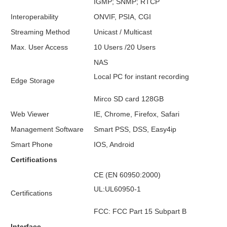
IGMP; SNMP; RTCP
Interoperability
ONVIF, PSIA, CGI
Streaming Method
Unicast / Multicast
Max. User Access
10 Users /20 Users
NAS
Local PC for instant recording
Edge Storage
Mirco SD card 128GB
Web Viewer
IE, Chrome, Firefox, Safari
Management Software
Smart PSS, DSS, Easy4ip
Smart Phone
IOS, Android
Certifications
CE (EN 60950:2000)
UL:UL60950-1
Certifications
FCC: FCC Part 15 Subpart B
Interface