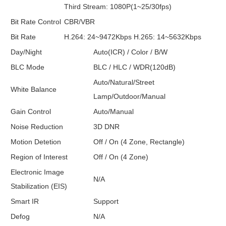
Third Stream: 1080P(1~25/30fps)
Bit Rate Control
CBR/VBR
Bit Rate
H.264: 24~9472Kbps H.265: 14~5632Kbps
Day/Night
Auto(ICR) / Color / B/W
BLC Mode
BLC / HLC / WDR(120dB)
Auto/Natural/Street
White Balance
Lamp/Outdoor/Manual
Gain Control
Auto/Manual
Noise Reduction
3D DNR
Motion Detetion
Off / On (4 Zone, Rectangle)
Region of Interest
Off / On (4 Zone)
Electronic Image
N/A
Stabilization (EIS)
Smart IR
Support
Defog
N/A