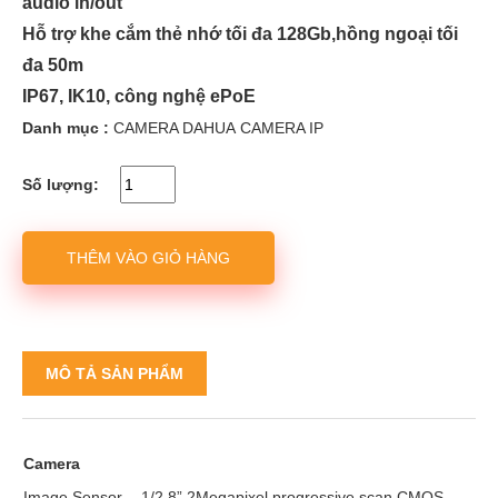
audio in/out
Hỗ trợ khe cắm thẻ nhớ tối đa 128Gb,hồng ngoại tối
đa 50m
IP67, IK10, công nghệ ePoE
Danh mục :
CAMERA DAHUA
CAMERA IP
Số lượng:
THÊM VÀO GIỎ HÀNG
MÔ TẢ SẢN PHẨM
Camera
Image Sensor
1/2.8” 2Megapixel progressive scan CMOS