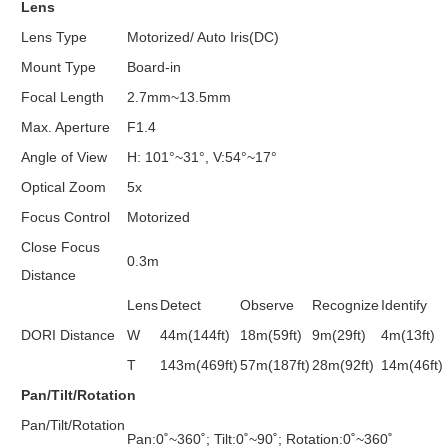
Lens
Lens Type
Motorized/ Auto Iris(DC)
Mount Type
Board-in
Focal Length
2.7mm~13.5mm
Max. Aperture
F1.4
Angle of View
H: 101°~31°, V:54°~17°
Optical Zoom
5x
Focus Control
Motorized
Close Focus
0.3m
Distance
Lens
Detect
Observe
Recognize
Identify
DORI Distance
W
44m(144ft)
18m(59ft)
9m(29ft)
4m(13ft)
T
143m(469ft)
57m(187ft)
28m(92ft)
14m(46ft)
Pan/Tilt/Rotation
Pan/Tilt/Rotation
Pan:0˚~360˚; Tilt:0˚~90˚; Rotation:0˚~360˚