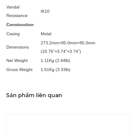
Vandal
IK10
Resistance
Construction
Casing
Metal
273.2mm×95.0mm×95.0mm
Dimensions
(10.76”×3.74”×3.74”)
Net Weight
1.11Kg (2.44lb)
Gross Weight
1.51Kg (3.33lb)
Sản phẩm liên quan