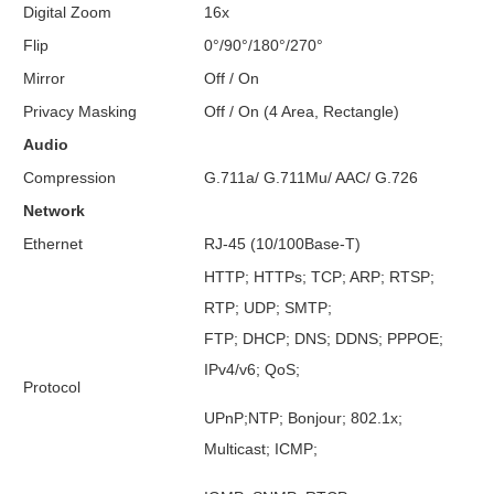
Digital Zoom
16x
Flip
0°/90°/180°/270°
Mirror
Off / On
Privacy Masking
Off / On (4 Area, Rectangle)
Audio
Compression
G.711a/ G.711Mu/ AAC/ G.726
Network
Ethernet
RJ-45 (10/100Base-T)
HTTP; HTTPs; TCP; ARP; RTSP;
RTP; UDP; SMTP;
FTP; DHCP; DNS; DDNS; PPPOE;
IPv4/v6; QoS;
Protocol
UPnP;NTP; Bonjour; 802.1x;
Multicast; ICMP;