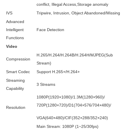
conflict, Illegal Access,Storage anomaly
IVS
Tripwire, Intrusion, Object Abandoned/Missing
Advanced
Intelligent
Face Detection
Functions
Video
H.265/H.264/H.264B/H.264H/MJPEG(Sub
Compression
Stream)
Smart Codec
Support H.265+/H.264+
Streaming
3 Streams
Capability
1080P(1920×1080)/1.3M(1280×960)/
720P(1280×720)/D1(704×576/704×480)/
Resolution
VGA(640×480)/CIF(352×288/352×240)
Main Stream: 1080P (1~25/30fps)