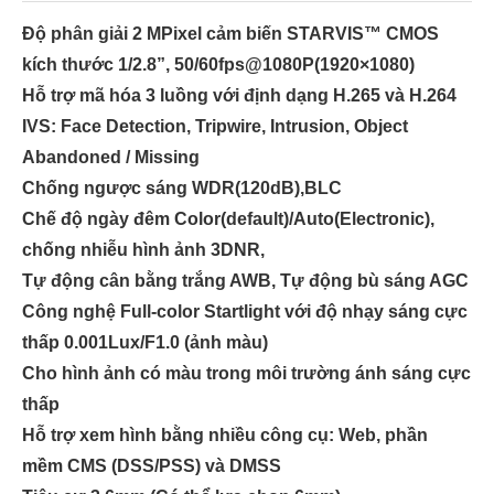
Độ phân giải 2 MPixel cảm biến STARVIS™ CMOS
kích thước 1/2.8”, 50/60fps@1080P(1920×1080)
Hỗ trợ mã hóa 3 luồng với định dạng H.265 và H.264
IVS: Face Detection, Tripwire, Intrusion, Object
Abandoned / Missing
Chống ngược sáng WDR(120dB),BLC
Chế độ ngày đêm Color(default)/Auto(Electronic),
chống nhiễu hình ảnh 3DNR,
Tự động cân bằng trắng AWB, Tự động bù sáng AGC
Công nghệ Full-color Startlight với độ nhạy sáng cực
thấp 0.001Lux/F1.0 (ảnh màu)
Cho hình ảnh có màu trong môi trường ánh sáng cực
thấp
Hỗ trợ xem hình bằng nhiều công cụ: Web, phần
mềm CMS (DSS/PSS) và DMSS