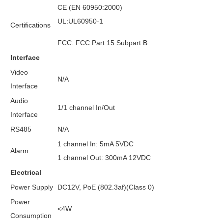
CE (EN 60950:2000)
UL:UL60950-1
Certifications
FCC: FCC Part 15 Subpart B
Interface
Video
N/A
Interface
Audio
1/1 channel In/Out
Interface
RS485
N/A
1 channel In: 5mA 5VDC
Alarm
1 channel Out: 300mA 12VDC
Electrical
Power Supply
DC12V, PoE (802.3af)(Class 0)
Power
<4W
Consumption