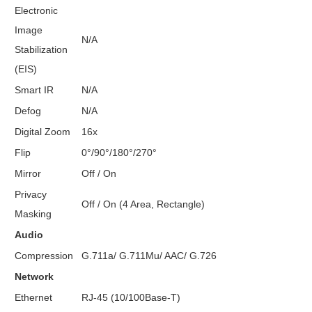
Electronic
Image
N/A
Stabilization
(EIS)
Smart IR
N/A
Defog
N/A
Digital Zoom
16x
Flip
0°/90°/180°/270°
Mirror
Off / On
Privacy
Off / On (4 Area, Rectangle)
Masking
Audio
Compression
G.711a/ G.711Mu/ AAC/ G.726
Network
Ethernet
RJ-45 (10/100Base-T)