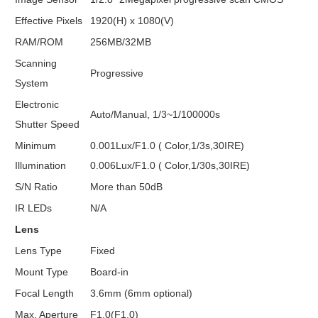
Effective Pixels
1920(H) x 1080(V)
RAM/ROM
256MB/32MB
Scanning
Progressive
System
Electronic
Auto/Manual, 1/3~1/100000s
Shutter Speed
Minimum
0.001Lux/F1.0 ( Color,1/3s,30IRE)
Illumination
0.006Lux/F1.0 ( Color,1/30s,30IRE)
S/N Ratio
More than 50dB
IR LEDs
N/A
Lens
Lens Type
Fixed
Mount Type
Board-in
Focal Length
3.6mm (6mm optional)
Max. Aperture
F1.0(F1.0)