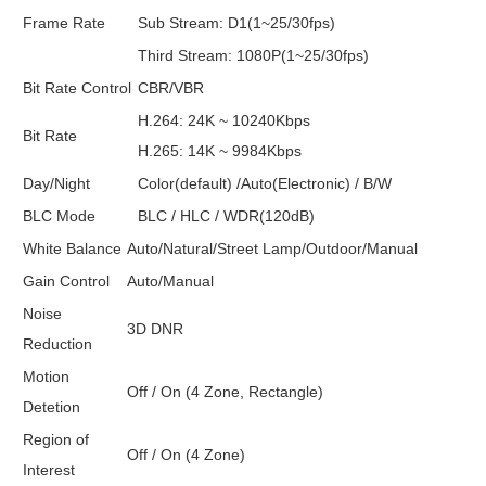
Frame Rate
Sub Stream: D1(1~25/30fps)
Third Stream: 1080P(1~25/30fps)
Bit Rate Control
CBR/VBR
H.264: 24K ~ 10240Kbps
Bit Rate
H.265: 14K ~ 9984Kbps
Day/Night
Color(default) /Auto(Electronic) / B/W
BLC Mode
BLC / HLC / WDR(120dB)
White Balance
Auto/Natural/Street Lamp/Outdoor/Manual
Gain Control
Auto/Manual
Noise
3D DNR
Reduction
Motion
Off / On (4 Zone, Rectangle)
Detetion
Region of
Off / On (4 Zone)
Interest