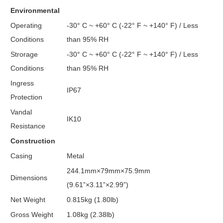
Environmental
Operating
-30° C ~ +60° C (-22° F ~ +140° F) / Less
Conditions
than 95% RH
Strorage
-30° C ~ +60° C (-22° F ~ +140° F) / Less
Conditions
than 95% RH
Ingress
IP67
Protection
Vandal
IK10
Resistance
Construction
Casing
Metal
244.1mm×79mm×75.9mm
Dimensions
(9.61”×3.11”×2.99”)
Net Weight
0.815kg (1.80lb)
Gross Weight
1.08kg (2.38lb)