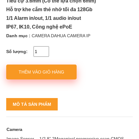
Tiêu cự 3.6mm (Có thể lựa chọn 6mm)
Hỗ trợ khe cắm thẻ nhớ tối đa 128Gb
1/1 Alarm in/out, 1/1 audio in/out
IP67, IK10, Công nghệ ePoE
Danh mục :
CAMERA DAHUA
CAMERA IP
Số lượng:
THÊM VÀO GIỎ HÀNG
MÔ TẢ SẢN PHẨM
Camera
Image Sensor
1/2.8” 2Megapixel progressive scan CMOS