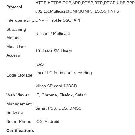
HTTP;HTTPS;TCP;ARP;RTSP;RTP;RTCP;UDP;PPPO
Protocol
802.1X;Multicast;ICMP;IGMP;TLS;SSH;NFS
Interoperability
ONVIF Profile S&G, API
Streaming
Unicast / Multicast
Method
Max. User
10 Users /20 Users
Access
NAS
Local PC for instant recording
Edge Storage
Mirco SD card 128GB
Web Viewer
IE, Chrome, Firefox, Safari
Management
Smart PSS, DSS, DMSS
Software
Smart Phone
IOS, Android
Certifications