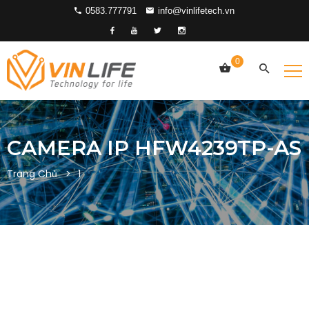
0583.777791
info@vinlifetech.vn
0
CAMERA IP HFW4239TP-AS
Trang Chủ
1