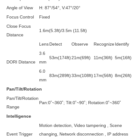
Angle of View
H: 87°/54°, V:47°/20°
Focus Control
Fixed
Close Focus
1.6m(5.3ft)/3.5m (11.5ft)
Distance
Lens
Detect
Observe
Recognize
Identify
3.6
53m(174ft)
21m(69ft)
11m(36ft)
5m(16ft)
DORI Distance
mm
6.0
83m(289ft)
33m(108ft)
17m(56ft)
8m(26ft)
mm
Pan/Tilt/Rotation
Pan/Tilt/Rotation
Pan:0˚~360˚; Tilt:0˚~90˚; Rotation:0˚~360˚
Range
Intelligence
Motion detection, Video tampering , Scene
Event Trigger
changing, Network disconnection , IP address