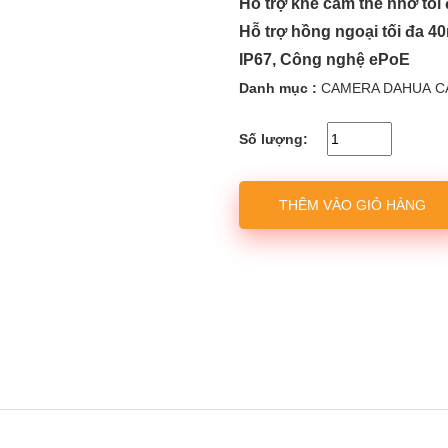
Hỗ trợ khe cắm thẻ nhớ tối
Hỗ trợ hồng ngoại tối đa 4
IP67, Công nghệ ePoE
Danh mục :
CAMERA DAHUA
C
Số lượng:
THÊM VÀO GIỎ HÀNG