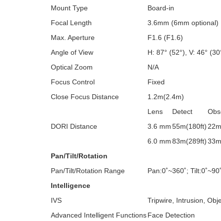
Mount Type
Board-in
Focal Length
3.6mm (6mm optional)
Max. Aperture
F1.6 (F1.6)
Angle of View
H: 87° (52°), V: 46° (30
Optical Zoom
N/A
Focus Control
Fixed
Close Focus Distance
1.2m(2.4m)
Lens
Detect
Obs
DORI Distance
3.6 mm
55m(180ft)
22m
6.0 mm
83m(289ft)
33m
Pan/Tilt/Rotation
Pan/Tilt/Rotation Range
Pan:0˚~360˚; Tilt:0˚~90
Intelligence
IVS
Tripwire, Intrusion, Ob
Advanced Intelligent Functions
Face Detection