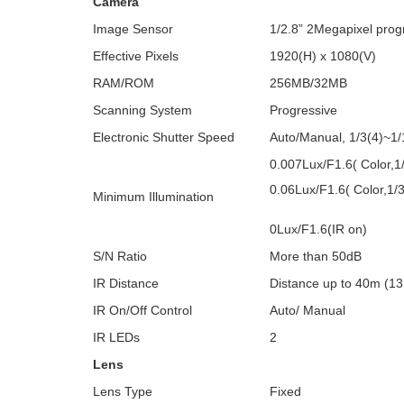
Camera
Image Sensor
1/2.8” 2Megapixel pro
Effective Pixels
1920(H) x 1080(V)
RAM/ROM
256MB/32MB
Scanning System
Progressive
Electronic Shutter Speed
Auto/Manual, 1/3(4)~1
0.007Lux/F1.6( Color,1
0.06Lux/F1.6( Color,1/
Minimum Illumination
0Lux/F1.6(IR on)
S/N Ratio
More than 50dB
IR Distance
Distance up to 40m (13
IR On/Off Control
Auto/ Manual
IR LEDs
2
Lens
Lens Type
Fixed