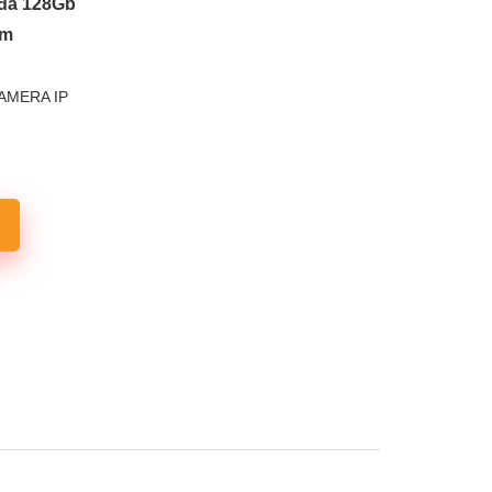
 đa 128Gb
0m
AMERA IP