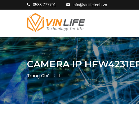
0583.777791
info@vinlifetech.vn
CAMERA IP HFW4231E
Trang Chủ
1