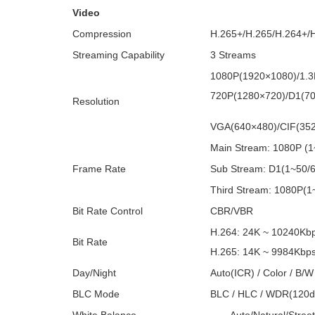
Video
Compression
H.265+/H.265/H.264+/
Streaming Capability
3 Streams
1080P(1920×1080)/1.3
720P(1280×720)/D1(70
Resolution
VGA(640×480)/CIF(35
Main Stream: 1080P (1
Frame Rate
Sub Stream: D1(1~50/6
Third Stream: 1080P(1
Bit Rate Control
CBR/VBR
H.264: 24K ~ 10240Kb
Bit Rate
H.265: 14K ~ 9984Kbp
Day/Night
Auto(ICR) / Color / B/W
BLC Mode
BLC / HLC / WDR(120d