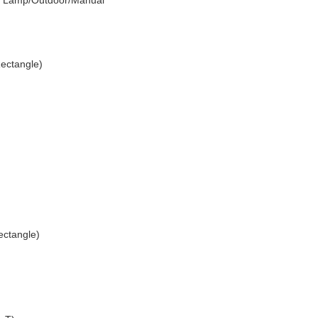
et Lamp/Outdoor/Manual
Rectangle)
ectangle)