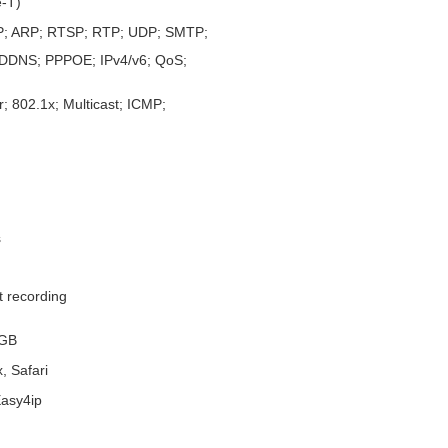
-T)
; ARP; RTSP; RTP; UDP; SMTP;
DDNS; PPPOE; IPv4/v6; QoS;
 802.1x; Multicast; ICMP;
s
t recording
8GB
, Safari
asy4ip