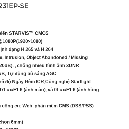
231EP-SE
m biến STARVIS™ CMOS
ps@1080P(1920×1080)
định dạng H.265 và H.264
re, Intrusion, Object Abandoned / Missing
dB), , chống nhiễu hình ảnh 3DNR
WB, Tự động bù sáng AGC
 độ Ngày Đêm ICR,Công nghệ Startlight
7Lux/F1.6 (ảnh màu), và 0Lux/F1.6 (ảnh hồng
ều công cụ: Web, phần mềm CMS (DSS/PSS)
 chọn 6mm)