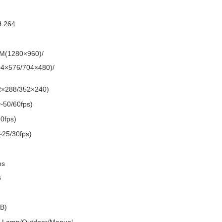
H.264
M(1280×960)/
4×576/704×480)/
2×288/352×240)
~50/60fps)
0fps)
~25/30fps)
ps
s
B)