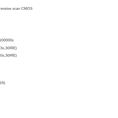
gressive scan CMOS
/100000s
/3s,30IRE)
30s,30IRE)
1ft)