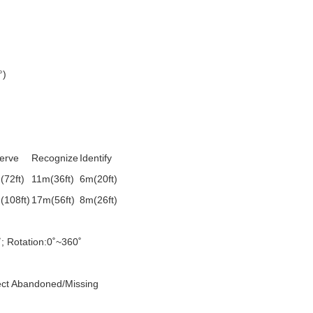
°)
erve
Recognize
Identify
(72ft)
11m(36ft)
6m(20ft)
(108ft)
17m(56ft)
8m(26ft)
˚; Rotation:0˚~360˚
ject Abandoned/Missing