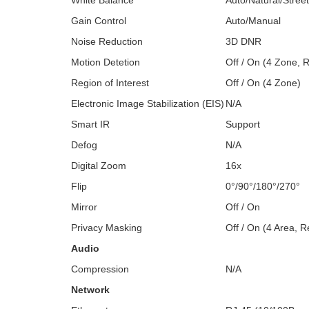
White Balance
Auto/Natural/Stre
Gain Control
Auto/Manual
Noise Reduction
3D DNR
Motion Detetion
Off / On (4 Zone, 
Region of Interest
Off / On (4 Zone)
Electronic Image Stabilization (EIS)
N/A
Smart IR
Support
Defog
N/A
Digital Zoom
16x
Flip
0°/90°/180°/270°
Mirror
Off / On
Privacy Masking
Off / On (4 Area, R
Audio
Compression
N/A
Network