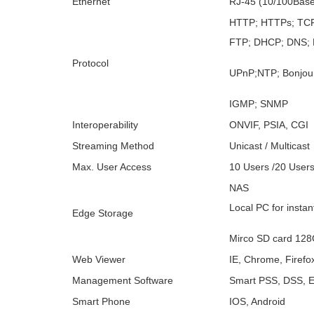
Ethernet
RJ-45 (10/100Base
HTTP; HTTPs; TCP
FTP; DHCP; DNS; 
Protocol
UPnP;NTP; Bonjour;
IGMP; SNMP
Interoperability
ONVIF, PSIA, CGI
Streaming Method
Unicast / Multicast
Max. User Access
10 Users /20 User
NAS
Local PC for instan
Edge Storage
Mirco SD card 12
Web Viewer
IE, Chrome, Firefox
Management Software
Smart PSS, DSS, E
Smart Phone
IOS, Android