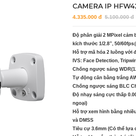
CAMERA IP HFW4
4.335.000 đ
5.100.000 đ
Độ phân giải 2 MPixel cả
kích thước 1/2.8”, 50/60f
Hỗ trợ mã hóa 2 luồng với 
IVS: Face Detection, Tripwi
Chống ngược sáng WDR(120
Tự động cân bằng trắng A
Chống ngược sáng BLC Chế
Độ nhạy sáng cực thấp 0.00
ngoại)
Hỗ trợ xem hình bằng nhi
và DMSS
Tiêu cự 3.6mm (Có thể lựa