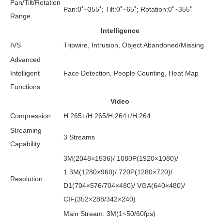
Pan/Tilt/Rotation
Pan:0˚~355˚; Tilt:0˚~65˚; Rotation:0˚~355˚
Range
Intelligence
IVS
Tripwire, Intrusion, Object Abandoned/Missing
Advanced
Intelligent
Face Detection, People Counting, Heat Map
Functions
Video
Compression
H.265+/H.265/H.264+/H.264
Streaming
3 Streams
Capability
3M(2048×1536)/ 1080P(1920×1080)/
1.3M(1280×960)/ 720P(1280×720)/
Resolution
D1(704×576/704×480)/ VGA(640×480)/
CIF(352×288/342×240)
Main Stream: 3M(1~50/60fps)