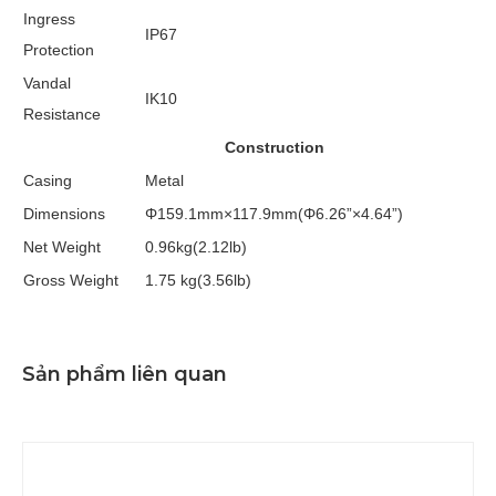
Ingress
IP67
Protection
Vandal
IK10
Resistance
Construction
Casing
Metal
Dimensions
Φ159.1mm×117.9mm(Φ6.26”×4.64”)
Net Weight
0.96kg(2.12lb)
Gross Weight
1.75 kg(3.56lb)
Sản phẩm liên quan