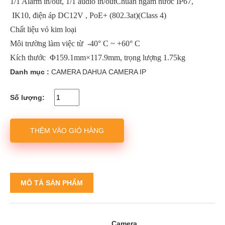
1/1 Alarm in/out, 1/1 audio in/outChuẩn ngâm nước IP67,
IK10, điện áp DC12V , PoE+ (802.3at)(Class 4)
Chất liệu vỏ kim loại
Môi trường làm việc từ -40° C ~ +60° C
Kích thước Φ159.1mm×117.9mm, trọng lượng 1.75kg
Danh mục :
CAMERA DAHUA
CAMERA IP
Số lượng:
THÊM VÀO GIỎ HÀNG
MÔ TẢ SẢN PHẨM
Camera