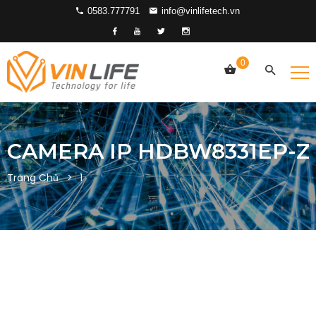
0583.777791
info@vinlifetech.vn
0
CAMERA IP HDBW8331EP-Z
Trang Chủ
1