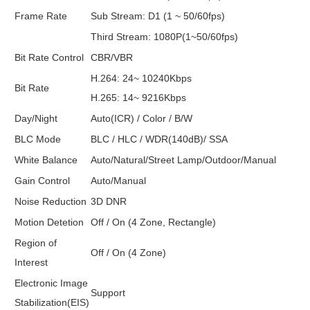
Frame Rate
Sub Stream: D1 (1 ~ 50/60fps)
Third Stream: 1080P(1~50/60fps)
Bit Rate Control
CBR/VBR
H.264: 24~ 10240Kbps
Bit Rate
H.265: 14~ 9216Kbps
Day/Night
Auto(ICR) / Color / B/W
BLC Mode
BLC / HLC / WDR(140dB)/ SSA
White Balance
Auto/Natural/Street Lamp/Outdoor/Manual
Gain Control
Auto/Manual
Noise Reduction
3D DNR
Motion Detetion
Off / On (4 Zone, Rectangle)
Region of
Off / On (4 Zone)
Interest
Electronic Image
Support
Stabilization(EIS)