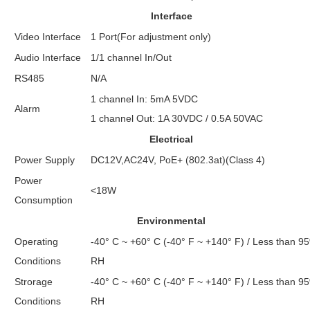
Interface
Video Interface
1 Port(For adjustment only)
Audio Interface
1/1 channel In/Out
RS485
N/A
1 channel In: 5mA 5VDC
Alarm
1 channel Out: 1A 30VDC / 0.5A 50VAC
Electrical
Power Supply
DC12V,AC24V, PoE+ (802.3at)(Class 4)
Power
<18W
Consumption
Environmental
Operating
-40° C ~ +60° C (-40° F ~ +140° F) / Less than 9
Conditions
RH
Strorage
-40° C ~ +60° C (-40° F ~ +140° F) / Less than 9
Conditions
RH