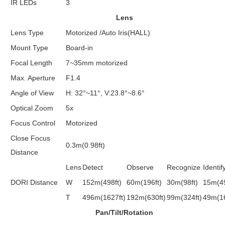
IR LEDs
3
Lens
Lens Type
Motorized /Auto Iris(HALL)
Mount Type
Board-in
Focal Length
7~35mm motorized
Max. Aperture
F1.4
Angle of View
H: 32°~11°, V:23.8°~8.6°
Optical Zoom
5x
Focus Control
Motorized
Close Focus
0.3m(0.98ft)
Distance
Lens
Detect
Observe
Recognize
Identif
DORI Distance
W
152m(498ft)
60m(196ft)
30m(98ft)
15m(49
T
496m(1627ft)
192m(630ft)
99m(324ft)
49m(16
Pan/Tilt/Rotation