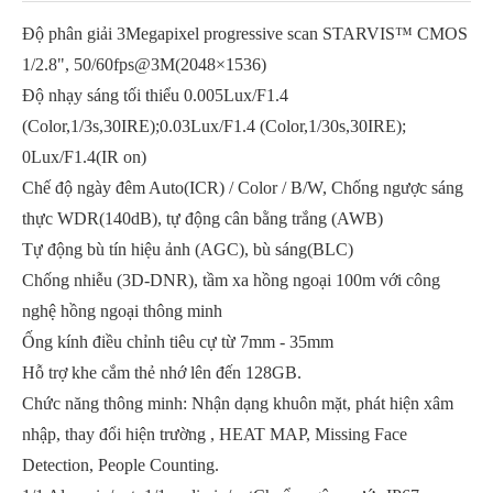
Độ phân giải 3Megapixel progressive scan STARVIS™ CMOS
1/2.8", 50/60fps@3M(2048×1536)
Độ nhạy sáng tối thiểu 0.005Lux/F1.4
(Color,1/3s,30IRE);0.03Lux/F1.4 (Color,1/30s,30IRE);
0Lux/F1.4(IR on)
Chế độ ngày đêm Auto(ICR) / Color / B/W, Chống ngược sáng
thực WDR(140dB), tự động cân bằng trắng (AWB)
Tự động bù tín hiệu ảnh (AGC), bù sáng(BLC)
Chống nhiễu (3D-DNR), tầm xa hồng ngoại 100m với công
nghệ hồng ngoại thông minh
Ống kính điều chỉnh tiêu cự từ 7mm - 35mm
Hỗ trợ khe cắm thẻ nhớ lên đến 128GB.
Chức năng thông minh: Nhận dạng khuôn mặt, phát hiện xâm
nhập, thay đổi hiện trường , HEAT MAP, Missing Face
Detection, People Counting.