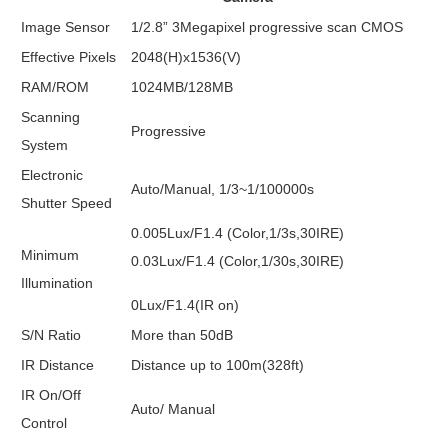
Image Sensor
1/2.8” 3Megapixel progressive scan CMOS
Effective Pixels
2048(H)x1536(V)
RAM/ROM
1024MB/128MB
Scanning
Progressive
System
Electronic
Auto/Manual, 1/3~1/100000s
Shutter Speed
0.005Lux/F1.4 (Color,1/3s,30IRE)
Minimum
0.03Lux/F1.4 (Color,1/30s,30IRE)
Illumination
0Lux/F1.4(IR on)
S/N Ratio
More than 50dB
IR Distance
Distance up to 100m(328ft)
IR On/Off
Auto/ Manual
Control