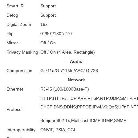
Smart IR
Support
Defog
Support
Digital Zoom
16x
Flip
0°/90°/180°/270°
Mirror
Off / On
Privacy Masking
Off / On (4 Area, Rectangle)
Audio
Compression
G.711a/G.711Mu/AAC/ G.726
Network
Ethernet
RJ-45 (100/1000Base-T)
HTTP;HTTPs;TCP;ARP;RTSP;RTP;UDP;SMTP;FT
DHCP;DNS;DDNS;PPPOE;IPv4/v6;QoS;UPnP;NT
Protocol
Bonjour;802.1x;Multicast;ICMP;IGMP;SNMP
Interoperability
ONVIF, PSIA, CGI