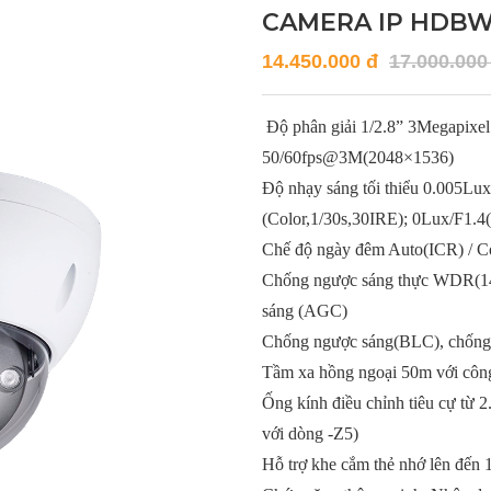
CAMERA IP HDBW
14.450.000 đ
17.000.000
Độ phân giải 1/2.8” 3Megapix
50/60fps@3M(2048×1536)
Độ nhạy sáng tối thiểu 0.005Lux
(Color,1/30s,30IRE); 0Lux/F1.4
Chế độ ngày đêm Auto(ICR) / C
Chống ngược sáng thực WDR(140
sáng (AGC)
Chống ngược sáng(BLC), chốn
Tầm xa hồng ngoại 50m với côn
Ống kính điều chỉnh tiêu cự từ
với dòng -Z5)
Hỗ trợ khe cắm thẻ nhớ lên đến