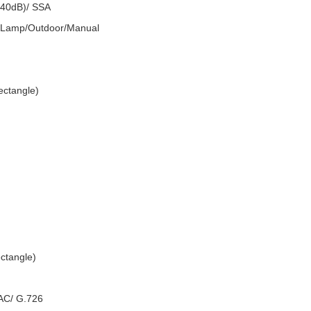
40dB)/ SSA
t Lamp/Outdoor/Manual
ectangle)
ectangle)
AC/ G.726