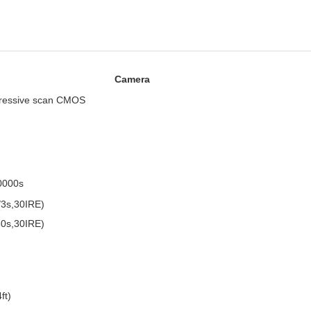
Camera
gressive scan CMOS
0000s
/3s,30IRE)
30s,30IRE)
ft)