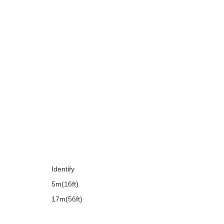
Identify
5m(16ft)
17m(56ft)