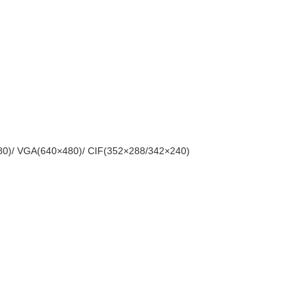
80)/ VGA(640×480)/ CIF(352×288/342×240)