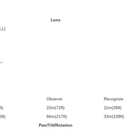
Lens
LL)
 ˚
Observe
Recognize
t)
22m(72ft)
11m(36ft)
ft)
66m(217ft)
33m(108ft)
Pan/Tilt/Rotation