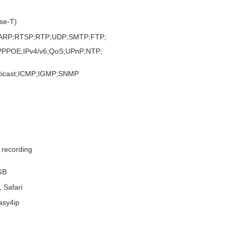
se-T)
ARP;RTSP;RTP;UDP;SMTP;FTP;
PPOE;IPv4/v6;QoS;UPnP;NTP;
lticast;ICMP;IGMP;SNMP
t recording
GB
, Safari
asy4ip