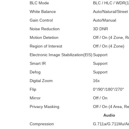
BLC Mode
BLC / HLC / WDR(1
White Balance
Auto/Natural/Stree
Gain Control
Auto/Manual
Noise Reduction
3D DNR
Motion Detetion
Off / On (4 Zone, R
Region of Interest
Off / On (4 Zone)
Electronic Image Stabilization(EIS)
Support
Smart IR
Support
Defog
Support
Digital Zoom
16x
Flip
0°/90°/180°/270°
Mirror
Off / On
Privacy Masking
Off / On (4 Area, R
Audio
Compression
G.711a/G.711Mu/A