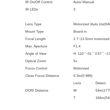
IR On/Off Control
Auto/ Manual
IR LEDs
3
Lens Type
Motorized /Auto Iris(HA
Mount Type
Board-in
Focal Length
2.7~13.5mm motorized
Max. Aperture
F1.4
Angle of View
H: 110 ˚~31 ˚ V:57 ˚ ~17
Optical Zoom
5x
Focus Control
Motorized
Close Focus Distance
0.3m(0.98ft)
Lens
Detect
DORI Distance
W
54m(177f
T
166m(545