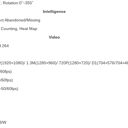
˚; Rotation:0˚~355˚
Intelligence
ject Abandoned/Missing
e Counting, Heat Map
Video
H.264
(1920×1080)/ 1.3M(1280×960)/ 720P(1280×720)/ D1(704×576/704×4
60fps)
/60fps)
~50/60fps)
 B/W