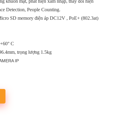
g khuôn mặt, phát hiện xâm nhập, thay đổi hiện
e Detection, People Counting.
icro SD memory điện áp DC12V , PoE+ (802.3at)
 +60° C
.4mm, trọng lượng 1.5kg
AMERA IP