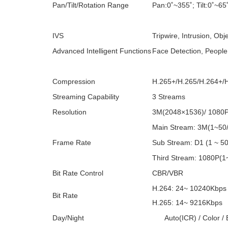
Pan/Tilt/Rotation Range
Pan:0˚~355˚; Tilt:0˚~65
IVS
Tripwire, Intrusion, Ob
Advanced Intelligent Functions
Face Detection, Peopl
Compression
H.265+/H.265/H.264+/
Streaming Capability
3 Streams
Resolution
3M(2048×1536)/ 1080P
Main Stream: 3M(1~50/
Frame Rate
Sub Stream: D1 (1 ~ 50
Third Stream: 1080P(1
Bit Rate Control
CBR/VBR
H.264: 24~ 10240Kbps
Bit Rate
H.265: 14~ 9216Kbps
Day/Night
Auto(ICR) / Color /