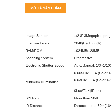
MÔ TẢ SẢN PHẨM
Image Sensor
1/2.8” 3Megapixel pro
Effective Pixels
2048(H)x1536(V)
RAM/ROM
1024MB/128MB
Scanning System
Progressive
Electronic Shutter Speed
Auto/Manual, 1/3~1/10
0.005Lux/F1.4 (Color,1
0.03Lux/F1.4 (Color,1/
Minimum Illumination
0Lux/F1.4(IR on)
S/N Ratio
More than 50dB
IR Distance
Distance up to 50m(164