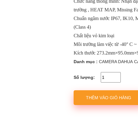
Chức năng thông minh: Nhận dạn
trường , HEAT MAP, Missing Fac
Chuẩn ngâm nước IP67, IK10, M
(Class 4)
Chất liệu vỏ kim loại
Môi trường làm việc từ -40° C ~
Kích thước 273.2mm×95.0mm×96
Danh mục :
CAMERA DAHUA
C
Số lượng:
THÊM VÀO GIỎ HÀNG