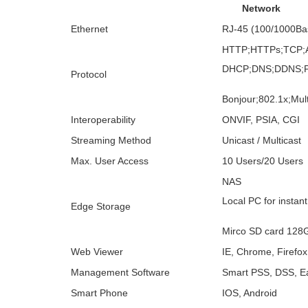
Network
Ethernet
RJ-45 (100/1000Ba
HTTP;HTTPs;TCP;
DHCP;DNS;DDNS;P
Protocol
Bonjour;802.1x;Mu
Interoperability
ONVIF, PSIA, CGI
Streaming Method
Unicast / Multicast
Max. User Access
10 Users/20 Users
NAS
Local PC for instan
Edge Storage
Mirco SD card 128
Web Viewer
IE, Chrome, Firefox
Management Software
Smart PSS, DSS, E
Smart Phone
IOS, Android