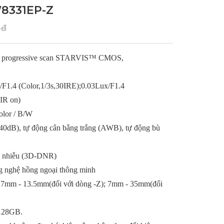
8331EP-Z
 đ
el progressive scan STARVIS™
CMOS,
/F1.4 (Color,1/3s,30IRE);0.03Lux/F1.4
(IR on)
olor / B/W
dB), tự động cân bằng trắng (AWB), tự động bù
g nhiễu (3D-DNR)
g nghệ hồng ngoại thông minh
 2.7mm - 13.5mm(đối với dòng -Z); 7mm - 35mm(đối
 128GB.