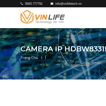
0583.777791
info@vinlifetech.vn
CAMERA IP HDBW8331
Trang Chủ
1