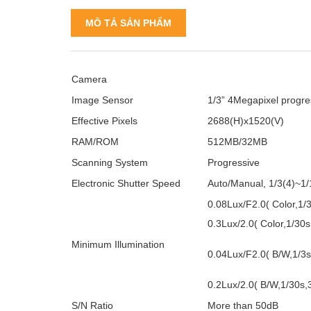
MÔ TẢ SẢN PHẨM
Camera
Image Sensor
1/3” 4Megapixel progr
Effective Pixels
2688(H)x1520(V)
RAM/ROM
512MB/32MB
Scanning System
Progressive
Electronic Shutter Speed
Auto/Manual, 1/3(4)~1
0.08Lux/F2.0( Color,1/
0.3Lux/2.0( Color,1/30
Minimum Illumination
0.04Lux/F2.0( B/W,1/3
0.2Lux/2.0( B/W,1/30s,
S/N Ratio
More than 50dB