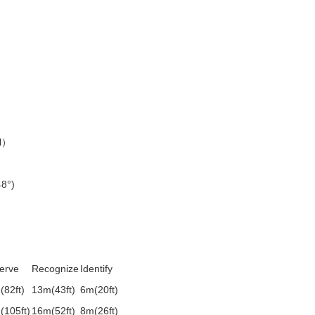
al）
48°)
erve
Recognize
Identify
(82ft)
13m(43ft)
6m(20ft)
(105ft)
16m(52ft)
8m(26ft)