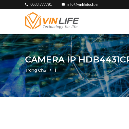
0583.777791
info@vinlifetech.vn
CAMERA IP HDB4431C
Trang Chủ
1