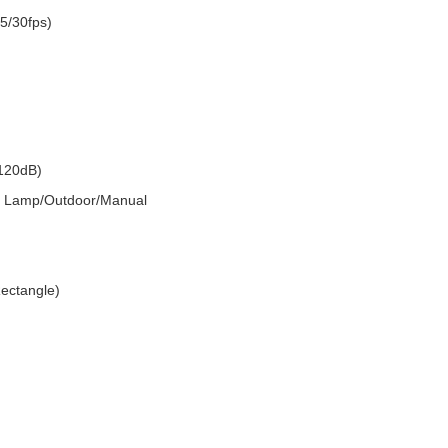
5/30fps)
120dB)
et Lamp/Outdoor/Manual
Rectangle)