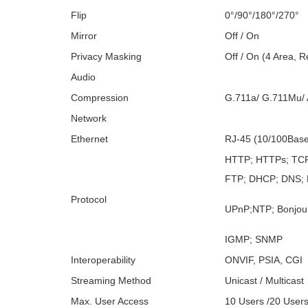
Flip
0°/90°/180°/270°
Mirror
Off / On
Privacy Masking
Off / On (4 Area, R
Audio
Compression
G.711a/ G.711Mu/
Network
Ethernet
RJ-45 (10/100Base
HTTP; HTTPs; TCP
FTP; DHCP; DNS; 
Protocol
UPnP;NTP; Bonjour;
IGMP; SNMP
Interoperability
ONVIF, PSIA, CGI
Streaming Method
Unicast / Multicast
Max. User Access
10 Users /20 User