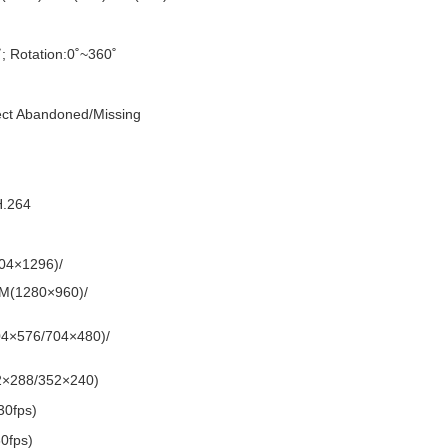
˚; Rotation:0˚~360˚
ject Abandoned/Missing
H.264
04×1296)/
M(1280×960)/
4×576/704×480)/
2×288/352×240)
30fps)
0fps)