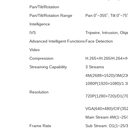
Pan/Tilt/Rotation
Pan/Tilt/Rotation Range
Pan:0˚~355˚; Tilt:0˚~75
Intelligence
IVS
Tripwire, Intrusion, Ob
Advanced Intelligent Functions
Face Detection
Video
Compression
H.265+/H.265/H.264+/
Streaming Capability
3 Streams
4M(2688×1520)/3M(23
1080P(1920×1080)/1.3
Resolution
720P(1280×720)/D1(70
VGA(640×480)/CIF(35
Main Stream:4M(1~25/
Frame Rate
Sub Stream: D1(1~25/3