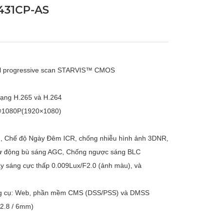
431CP-AS
el progressive scan STARVIS™ CMOS
dạng H.265 và H.264
ps@1080P(1920×1080)
 Chế độ Ngày Đêm ICR, chống nhiễu hình ảnh 3DNR,
Tự động bù sáng AGC, Chống ngược sáng BLC
ạy sáng cực thấp 0.009Lux/F2.0 (ảnh màu), và
ông cụ: Web, phần mềm CMS (DSS/PSS) và DMSS
 2.8 / 6mm)