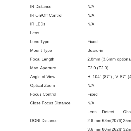
IR Distance
N/A
IR On/Off Control
N/A
IR LEDs
N/A
Lens
Lens Type
Fixed
Mount Type
Board-in
Focal Length
2.8mm (3.6mm option
Max. Aperture
F2.0 (F2.0)
Angle of View
H: 104° (87°) , V: 57° (
Optical Zoom
N/A
Focus Control
Fixed
Close Focus Distance
N/A
Lens
Detect
Obs
DORI Distance
2.8 mm
63m(207ft)
25m
3.6 mm
80m(262ft)
32m