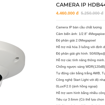
CAMERA IP HDB4
4.460.000 đ
5.250.000 đ
Camera IP bán cầu chất lượng
Cảm biến ảnh: 1/2.8” 4Megapix
Độ phân giải 2.0Megapixel
Hỗ trợ mã hóa 3 luồng với định 
Độ phân giải ghi hình: 50/60f
Hỗ trợ các tính năng thông minh.
Chống ngược sáng WDR(120dB),
Tự động cân bằng trắng AWB, 
Công nghệ Start Light với độ nh
0Lux/F2.0 (ảnh hồng ngoại)
Hỗ trợ xem hình bằng nhiều c
Tiêu cự 3.6mm (Có thể lựa chọn