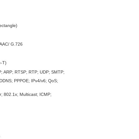
ectangle)
 AAC/ G.726
-T)
; ARP; RTSP; RTP; UDP; SMTP;
DDNS; PPPOE; IPv4/v6; QoS;
 802.1x; Multicast; ICMP;
s