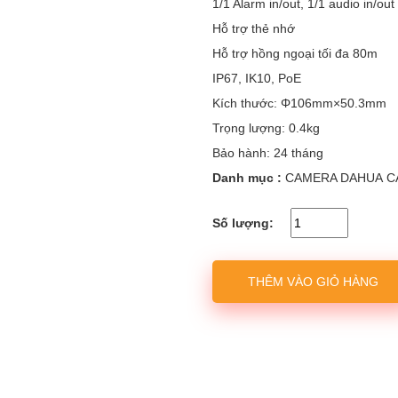
1/1 Alarm in/out, 1/1 audio in/out
Hỗ trợ thẻ nhớ
Hỗ trợ hồng ngoại tối đa 80m
IP67, IK10, PoE
Kích thước: Φ106mm×50.3mm
Trọng lượng: 0.4kg
Bảo hành: 24 tháng
Danh mục :
CAMERA DAHUA
C
Số lượng:
THÊM VÀO GIỎ HÀNG