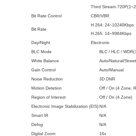
Third Stream:720P(1~2
Bit Rate Control
CBR/VBR
H.264: 24~10240Kbps
Bit Rate
H.265: 14~9984Kbps
Day/Night
Electronic
BLC Mode
BLC / HLC / WDR(
White Balance
Auto/Natural/Stre
Gain Control
Auto/Manual
Noise Reduction
3D DNR
Motion Detetion
Off / On (4 Zone, 
Region of Interest
Off / On (4 Zone)
Electronic Image Stabilization (EIS)
N/A
Smart IR
N/A
Defog
N/A
Digital Zoom
16x